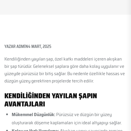
YAZAR
ADMIN
4 MART, 2025
Kendiliğinden yayılan şap, özel katkı maddeleri içeren akışkan
bir şap türüdür. Geleneksel şaplara göre daha kolay uygulanır ve
yüzeyde pürüzsüz bir bitiş sağlar. Bu nedenle özellikle hassas ve
düzgün yüzey gerektiren projelerde tercih edilir.
KENDILIĞINDEN YAYILAN ŞAPIN
AVANTAJLARI
Mükemmel Düzgünlük:
Pürüzsüz ve düzgün bir yüzey
oluşturarak döşeme kaplamaları için ideal altyapıyı sağlar.
Kolay ve Hızlı Uygulama:
Akışkan yapısı sayesinde zemine