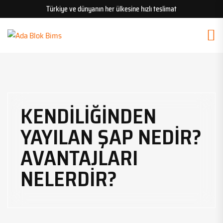
Türkiye ve dünyanın her ülkesine hızlı teslimat
KENDILIĞINDEN
YAYILAN ŞAP NEDIR?
AVANTAJLARI
NELERDIR?